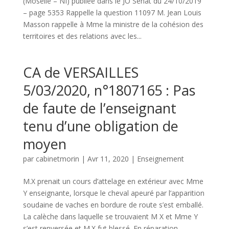
(Moselle – NI) publiée dans le JO Sénat du 24/10/2019
– page 5353 Rappelle la question 11097 M. Jean Louis
Masson rappelle à Mme la ministre de la cohésion des
territoires et des relations avec les...
CA de VERSAILLES
5/03/2020, n°1807165 : Pas
de faute de l’enseignant
tenu d’une obligation de
moyen
par
cabinetmorin
|
Avr 11, 2020
|
Enseignement
M.X prenait un cours d’attelage en extérieur avec Mme
Y enseignante, lorsque le cheval apeuré par l’apparition
soudaine de vaches en bordure de route s’est emballé.
La calèche dans laquelle se trouvaient M X et Mme Y
s’est renversée et M.X fut blessé. En réparation,...