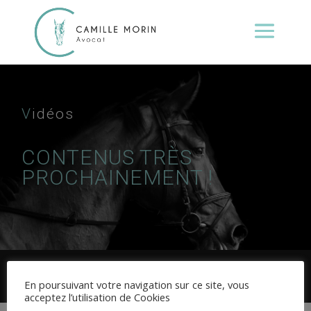
V
idéos
CONTENUS TRÈS
PROCHAINEMENT !
Mentions Légales
© 2020
En poursuivant votre navigation sur ce site, vous
Conception :
WEBAIX
acceptez l’utilisation de Cookies