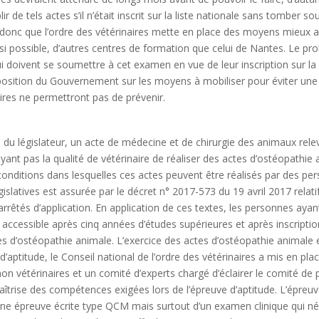
de tels actes s’il n’était inscrit sur la liste nationale sans tomber so
ient donc que l’ordre des vétérinaires mette en place des moyens mieux
t si possible, d’autres centres de formation que celui de Nantes. Le pro
ui doivent se soumettre à cet examen en vue de leur inscription sur la 
 la position du Gouvernement sur les moyens à mobiliser pour éviter u
ires ne permettront pas de prévenir.
ion du législateur, un acte de médecine et de chirurgie des animaux re
nt pas la qualité de vétérinaire de réaliser des actes d’ostéopathie ani
 conditions dans lesquelles ces actes peuvent être réalisés par des per
égislatives est assurée par le décret n° 2017-573 du 19 avril 2017 re
 arrêtés d’application. En application de ces textes, les personnes ay
 accessible après cinq années d’études supérieures et après inscription
tes d’ostéopathie animale. L’exercice des actes d’ostéopathie animale 
e d’aptitude, le Conseil national de l’ordre des vétérinaires a mis en 
non vétérinaires et un comité d’experts chargé d’éclairer le comité de 
îtrise des compétences exigées lors de l’épreuve d’aptitude. L’épreuve
une épreuve écrite type QCM mais surtout d’un examen clinique qui néc