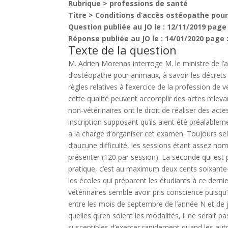
Rubrique >
professions de santé
Titre >
Conditions d’accès ostéopathe pou
Question publiée au JO le :
12/11/2019
page
Réponse publiée au JO le :
14/01/2020
page 
Texte de la question
M. Adrien Morenas interroge M. le ministre de l’ag
d’ostéopathe pour animaux, à savoir les décrets
règles relatives à l’exercice de la profession de 
cette qualité peuvent accomplir des actes relevant
non-vétérinaires ont le droit de réaliser des acte
inscription supposant qu’ils aient été préalableme
a la charge d’organiser cet examen. Toujours sel
d’aucune difficulté, les sessions étant assez n
présenter (120 par session). La seconde qui est p
pratique, c’est au maximum deux cents soixante-
les écoles qui préparent les étudiants à ce derni
vétérinaires semble avoir pris conscience puisqu’
entre les mois de septembre de l’année N et de jui
quelles qu’en soient les modalités, il ne serait 
susceptibles d’exercer rapidement quand les autre