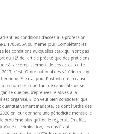
cadrent les conditions d’accès à la profession
é AGRE 1705956A du même jour. Complétant les
cise les conditions auxquelles ceux qui n’ont pas
rt du 12° de l’article précité que des praticiens
titude à l’accomplissement de ces actes, cette
 2017, c’est l’Ordre national des vétérinaires qui
rique. Elle n’a, pour l’instant, été la cause
ent à un nombre important de candidats de se
rganisé que peu d’épreuves relatives à la
 est organisé. Si on veut bien considérer que
st quantitativement inadapté, ce dont l’Ordre des
de 2020 en leur donnant une périodicité mensuelle
 problème plus qu’il ne le réglerait. En effet,
r d’une discrimination, les uns étant
 que le président de l’Ordre des vétérinaires a