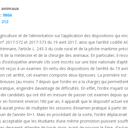
r animaux
 :
9866
:
212
riculture et de l’alimentation sur l’application des dispositions qui en
 n° 2017-572 et 2017-573 du 19 avril 2017, ainsi que l’arrêté codifi
vétérinaire, l’article L. 243-3 du code rural et de la pêche maritime pré
 de la médecine et de la chirurgie des animaux. En particulier, il resso
s d’ostéopathie animale s’ils sont inscrits sur une liste nationale d’ap
nt reçus à un examen. En vertu des dispositions de l’arrêté du 19 avril
on cet arrêté, cet examen comporte deux épreuves. La première est théo
ombreuses (au moins 7 depuis que l’ordre en a la charge) qui permett
ratique, engendre davantage de difficultés. En effet, l’ordre n’ayant o
dix candidats qui ont été en mesure de passer cet examen depuis qu’il
er en forment environ 180 par an, il apparaît que le dispositif actuel e
il aurait prévu de multiplier les sessions d’examen pratique à partir 
n de l’année N+1. Mais en procédant de la sorte, l’ordre déplacerait le
pas acceptable que les étudiants d’une même promotion puissent souffri
s devraient attendre de longs mois avant de pouvoir le faire, d’autant