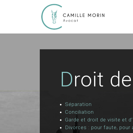
D
roit de
Séparation
Conciliation
Garde et droit de visite et
Divorces : pour faute, pour