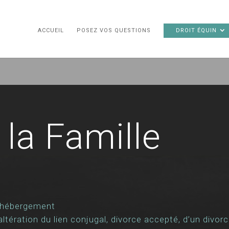
ACCUEIL
POSEZ VOS QUESTIONS
DROIT ÉQUIN
 la Famille
 d’hébergement
 altération du lien conjugal, divorce accepté, d’un div