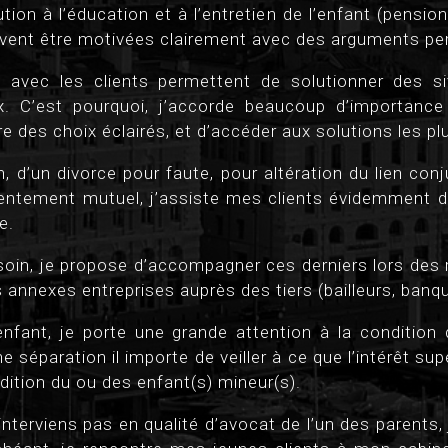
tion à l’éducation et à l’entretien de l’enfant (pensio
vent être motivées clairement avec des arguments pert
n avec les clients permettent de solutionner des si
. C’est pourquoi, j’accorde beaucoup d’importance 
re des choix éclairés, et d’accéder aux solutions les pl
n, d’un divorce pour faute, pour altération du lien con
entement mutuel, j’assiste mes clients évidemment du
e.
oin, je propose d’accompagner ces derniers lors des 
annexes entreprises auprès des tiers (bailleurs, banq
enfant, je porte une grande attention à la condition
e séparation il importe de veiller à ce que l’intérêt sup
dition du ou des enfant(s) mineur(s).
’interviens pas en qualité d’avocat de l’un des parent