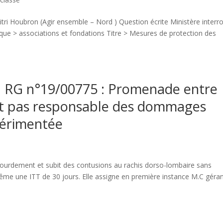
ri Houbron (Agir ensemble – Nord ) Question écrite Ministère interr
brique > associations et fondations Titre > Mesures de protection des
, RG n°19/00775 : Promenade entre
est pas responsable des dommages
périmentée
urdement et subit des contusions au rachis dorso-lombaire sans
ême une ITT de 30 jours. Elle assigne en première instance M.C géra