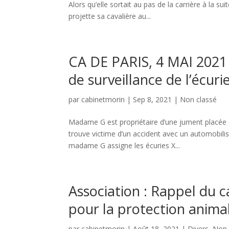
Alors qu’elle sortait au pas de la carrière à la 
projette sa cavalière au...
CA DE PARIS, 4 MAI 2021 
de surveillance de l’écuri
par
cabinetmorin
|
Sep 8, 2021
|
Non classé
Madame G est propriétaire d’une jument placée 
trouve victime d’un accident avec un automobilis
madame G assigne les écuries X...
Association : Rappel du c
pour la protection anima
par
cabinetmorin
|
Août 18, 2021
|
Divers
,
Non 