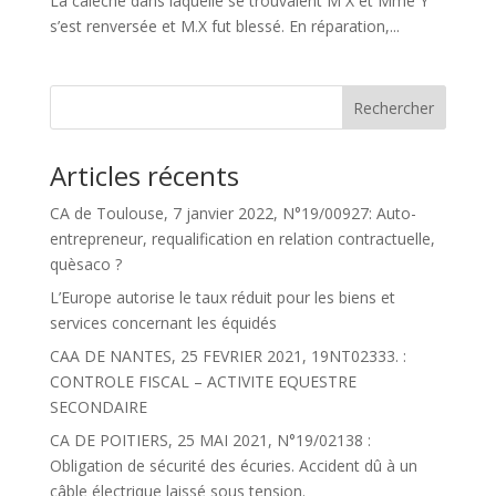
La calèche dans laquelle se trouvaient M X et Mme Y
s’est renversée et M.X fut blessé. En réparation,...
Articles récents
CA de Toulouse, 7 janvier 2022, N°19/00927: Auto-
entrepreneur, requalification en relation contractuelle,
quèsaco ?
L’Europe autorise le taux réduit pour les biens et
services concernant les équidés
CAA DE NANTES, 25 FEVRIER 2021, 19NT02333. :
CONTROLE FISCAL – ACTIVITE EQUESTRE
SECONDAIRE
CA DE POITIERS, 25 MAI 2021, N°19/02138 :
Obligation de sécurité des écuries. Accident dû à un
câble électrique laissé sous tension.